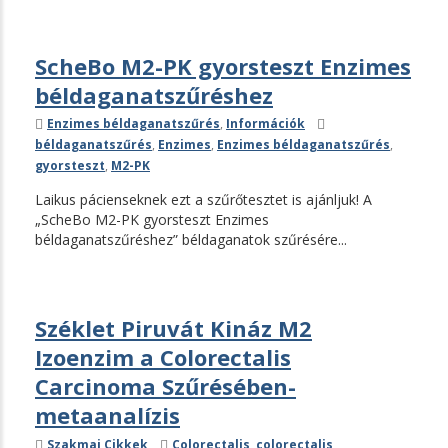
ScheBo M2-PK gyorsteszt Enzimes
béldaganatszűréshez
Kategóriák
Címkék
Enzimes béldaganatszűrés
,
Információk
béldaganatszűrés
,
Enzimes
,
Enzimes béldaganatszűrés
,
gyorsteszt
,
M2-PK
Laikus pácienseknek ezt a szűrőtesztet is ajánljuk! A
„ScheBo M2-PK gyorsteszt Enzimes
béldaganatszűréshez” béldaganatok szűrésére...
Széklet Piruvát Kináz M2
Izoenzim a Colorectalis
Carcinoma Szűrésében-
metaanalízis
Kategóriák
Címkék
Szakmai Cikkek
Colorectalis
,
colorectalis