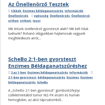
Az Önellenörző Tesztek
Kategóriák
Cikkek
,
Enzimes béldaganatszűrés
,
Információk
,
Címkék
Önellenörzés
egészség
,
Önellenörzés
,
Önellenörző
,
otthon
,
otthoni
,
teszt
Mit értünk önellenőrző gyorsteszt alatt? Mit kell róluk
tudnunk? Rohanó világunkban hajlamosak vagyunk
megfeledkezni arról,...
ScheBo 2:1-ben gyorsteszt
Enzimes Béldaganatszűréshez
Kategóriák
Címkék
2 az 1-ben
,
Enzimes béldaganatszűrés
,
Információk
2:1-ben gyorsteszt
,
béldaganatszűrés
,
Enzimes
,
Enzimes
béldaganatszűrés
,
ScheBo
A „ScheBo 2:1-ben gyorsteszt” gombostűfejnyi
székletmintából tumor M2-PK enzim és humán
hemoglobin, az alsó tápcsatornból...