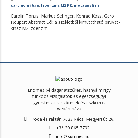
carcinomában
,
Izoenzim
,
M2 PK
,
metaanalízis
Carolin Tonus, Markus Sellinger, Konrad Koss, Gero
Neupert Abstract Cél: a székletből kimutatható piruvát-
kináz M2 izoenzim...
Enzimes béldaganatszűrés, hasnyálmirigy
funkciós vizsgálatok és egészségügyi
gyorstesztek, szűrések és eszközök
webáruháza
Iroda és raktár: 7623 Pécs, Megyeri út 26.
+36 30 865 7792
info@sunmed.hu