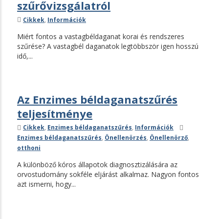
szűrővizsgálatról
Kategóriák
Cikkek
,
Információk
Miért fontos a vastagbéldaganat korai és rendszeres
szűrése? A vastagbél daganatok legtöbbször igen hosszú
idő,...
Az Enzimes béldaganatszűrés
teljesítménye
Kategóriák
Címkék
Cikkek
,
Enzimes béldaganatszűrés
,
Információk
Enzimes béldaganatszűrés
,
Önellenörzés
,
Önellenörző
,
otthoni
A különböző kóros állapotok diagnosztizálására az
orvostudomány sokféle eljárást alkalmaz. Nagyon fontos
azt ismerni, hogy...