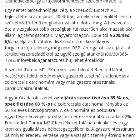
testnedvekből, így a fájdalommentesen székletmintából is.
Egy német biotechnológiai cég, a ScheBo® Biotech AG
fejlesztette ki az eljárást 2003-ban, amely a fent említett enzim
székletből történő meghatározását oldotta meg. A bevezetés
óta a vizsgálatot több országban rutinszerűen alkalmazzák akár
államilag támogatottan. Magyarországon, 2008-tól a
Sunmed
Kft.
az eljárás hivatalos disztribútora és kizárólagos
forgalmazója. Jelenleg még nem OEP támogatott az eljárás. A
területi viszonteladókról az ügyfélszolgálatunknál (06/30/865-
7792, info@beldaganatszures,hu) lehet érdeklődni.
A széklet Tumor M2-PK enzim szint tekintetében a 4 U/ml
határérték feletti eredmények gasztrointesztinális adenomára,
colorectalis carcinomára vagy más gasztrointesztinális
carcinomákra utalnak.
A gyártói adatok szerint
a
z eljárás szenzitivitása 85 %-os,
specificitása 83 %-os
a colorectalis carcinoma irányába az
50-89 éves korcsoportban. A carcinomára és polipusra
együttesen érvényes pozitív jósló értékre vonatkozó adat 62%.
Emelkedett Tumor M2-PK értékeket találhatunk akut és vagy
krónikus gyulladásos bélbetegségekben is. A gasztrointesztinum
bármilyen eredetű vérzése vagy a vizsgált személy étrendje nem