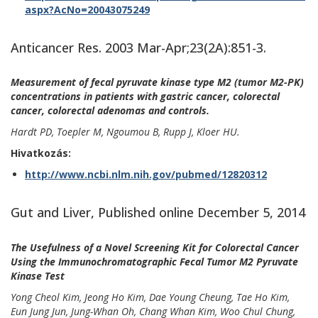
aspx?AcNo=20043075249
Anticancer Res. 2003 Mar-Apr;23(2A):851-3.
Measurement of fecal pyruvate kinase type M2 (tumor M2-PK)
concentrations in patients with gastric cancer, colorectal
cancer, colorectal adenomas and controls.
Hardt PD, Toepler M, Ngoumou B, Rupp J, Kloer HU.
Hivatkozás:
http://www.ncbi.nlm.nih.gov/pubmed/12820312
Gut and Liver, Published online December 5, 2014
The Usefulness of a Novel Screening Kit for Colorectal Cancer
Using the Immunochromatographic Fecal Tumor M2 Pyruvate
Kinase Test
Yong Cheol Kim, Jeong Ho Kim, Dae Young Cheung, Tae Ho Kim,
Eun Jung Jun, Jung-Whan Oh, Chang Whan Kim, Woo Chul Chung,