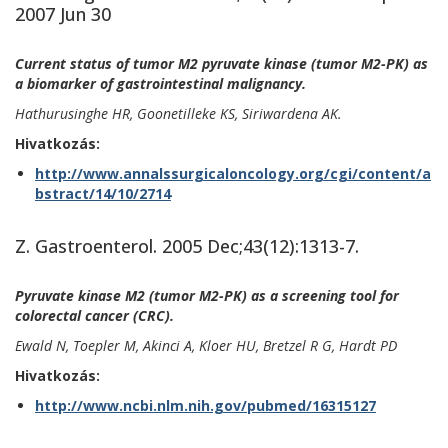
2007 Jun 30
Current status of tumor M2 pyruvate kinase (tumor M2-PK) as
a biomarker of gastrointestinal malignancy.
Hathurusinghe HR, Goonetilleke KS, Siriwardena AK.
Hivatkozás:
http://www.annalssurgicaloncology.org/cgi/content/a
bstract/14/10/2714
Z. Gastroenterol. 2005 Dec;43(12):1313-7.
Pyruvate kinase M2 (tumor M2-PK) as a screening tool for
colorectal cancer (CRC).
Ewald N, Toepler M, Akinci A, Kloer HU, Bretzel R G, Hardt PD
Hivatkozás:
http://www.ncbi.nlm.nih.gov/pubmed/16315127