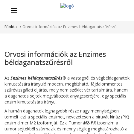
Menü
Főoldal
Orvosi információk az Enzimes béldaganatszűrésről
Orvosi információk az Enzimes
béldaganatszűrésről
Az
Enzimes béldaganatszűrés®
a vastagbél és végbéldaganatok
kimutatására irányuló modern, megbízható, fájdalommentes
szűrővizsgálati eljárás, mely nem széklet vér tartalmára, hanem
a daganatos sejtek megváltozott anyagcseréjére, egy speciális
enzim kimutatására irányul.
A humán daganatok legnagyobb része nagy mennyiségben
termeli ezt a speciális enzimet, nevezetesen a piruvát kináz (PK)
enzim dimer M2 izoformját. Ez a Tumor
M2-PK
izoenzim a
tumor sejtekből származik és mennyiségileg meghatározható a