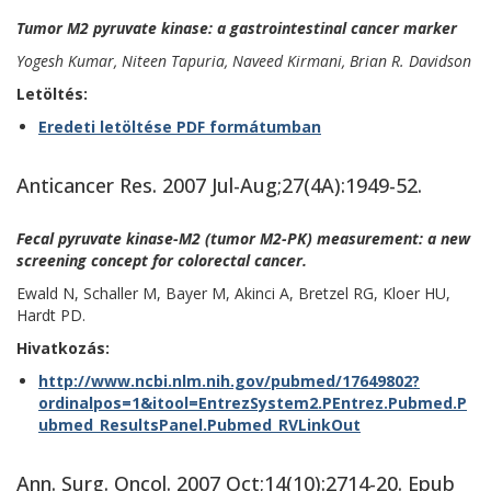
Tumor M2 pyruvate kinase: a gastrointestinal cancer marker
Yogesh Kumar, Niteen Tapuria, Naveed Kirmani, Brian R. Davidson
Letöltés:
Eredeti letöltése PDF formátumban
Anticancer Res. 2007 Jul-Aug;27(4A):1949-52.
Fecal pyruvate kinase-M2 (tumor M2-PK) measurement: a new
screening concept for colorectal cancer.
Ewald N, Schaller M, Bayer M, Akinci A, Bretzel RG, Kloer HU,
Hardt PD.
Hivatkozás:
http://www.ncbi.nlm.nih.gov/pubmed/17649802?
ordinalpos=1&itool=EntrezSystem2.PEntrez.Pubmed.P
ubmed_ResultsPanel.Pubmed_RVLinkOut
Ann. Surg. Oncol. 2007 Oct;14(10):2714-20. Epub