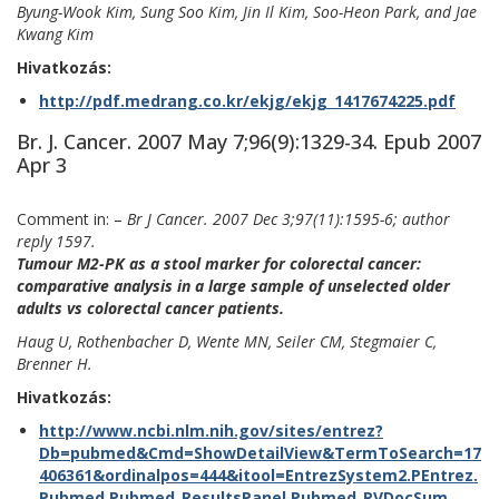
Byung-Wook Kim, Sung Soo Kim, Jin Il Kim, Soo-Heon Park, and Jae
Kwang Kim
Hivatkozás:
http://pdf.medrang.co.kr/ekjg/ekjg_1417674225.pdf
Br. J. Cancer. 2007 May 7;96(9):1329-34. Epub 2007
Apr 3
Comment in: –
Br J Cancer. 2007 Dec 3;97(11):1595-6; author
reply 1597.
Tumour M2-PK as a stool marker for colorectal cancer:
comparative analysis in a large sample of unselected older
adults vs colorectal cancer patients.
Haug U, Rothenbacher D, Wente MN, Seiler CM, Stegmaier C,
Brenner H.
Hivatkozás:
http://www.ncbi.nlm.nih.gov/sites/entrez?
Db=pubmed&Cmd=ShowDetailView&TermToSearch=17
406361&ordinalpos=444&itool=EntrezSystem2.PEntrez.
Pubmed.Pubmed_ResultsPanel.Pubmed_RVDocSum