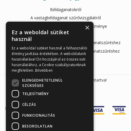
Béldaganatokról
A vastagbéldaganat szűrővizsgálatról
×
Az Enzimes béldaganatszűrés teljesítménye
Ez a weboldal sütiket
Az Önellenörző Tesztek
használ
ScheBo 2:1-ben gyorsteszt Enzimes Béldaganatszűréshez
Ez a weboldal sütiket használ a felhasználói
ScheBo M2-PK gyorsteszt Enzimes béldaganatszűréshez
élmény javítása érdekében. A weboldalunk
használatával Ön hozzájárul az összes süti
használatához, a Cookie szabályzatunknak
megfelelően.
Bővebben
Sunmed Kft. 2026 © Minden jog fenntartva!
ELENGEDHETETLENÜL
SZÜKSÉGES
TELJESÍTMÉNY
CÉLZÁS
FUNKCIONALITÁS
BESOROLATLAN