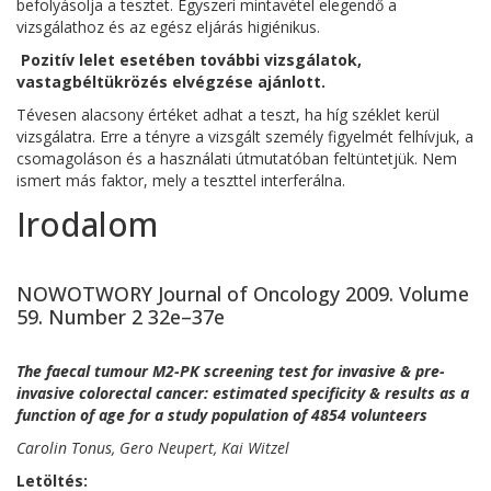
befolyásolja a tesztet. Egyszeri mintavétel elegendő a
vizsgálathoz és az egész eljárás higiénikus.
Pozitív lelet esetében további vizsgálatok,
vastagbéltükrözés elvégzése ajánlott.
Tévesen alacsony értéket adhat a teszt, ha híg széklet kerül
vizsgálatra. Erre a tényre a vizsgált személy figyelmét felhívjuk, a
csomagoláson és a használati útmutatóban feltüntetjük. Nem
ismert más faktor, mely a teszttel interferálna.
Irodalom
NOWOTWORY Journal of Oncology 2009. Volume
59. Number 2 32e–37e
The faecal tumour M2-PK screening test for invasive & pre-
invasive colorectal cancer: estimated specificity & results as a
function of age for a study population of 4854 volunteers
Carolin Tonus, Gero Neupert, Kai Witzel
Letöltés: