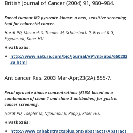
British Journal of Cancer (2004) 91, 980–984.
Faecal tumour M2 pyruvate kinase: a new, sensitive screening
tool for colorectal cancer.
Hardt PD, Mazurek S, Toepler M, Schlierbach P, Bretzel R G,
Eigenbrodt, Kloer HU.
Hivatkozás:
http://www.nature.com/bjc/journal/v91/n5/abs/660203
3a.html
Anticancer Res. 2003 Mar-Apr;23(2A):855-7.
Fecal pyruvate kinase concentrations (ELISA based on a
combination of clone 1 and clone 3 antibodies) for gastric
cancer screening.
Hardt PD, Toepler M, Ngoumou B, Rupp J, Kloer HU.
Hivatkozás:
http://www.cababstractsplus.org/abstracts/Abstract.