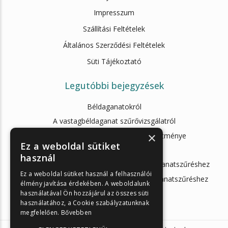
Impresszum
Szállítási Feltételek
Általános Szerződési Feltételek
Süti Tájékoztató
Legutóbbi bejegyzések
Béldaganatokról
A vastagbéldaganat szűrővizsgálatról
×
Az Enzimes béldaganatszűrés teljesítménye
Ez a weboldal sütiket
Az Önellenörző Tesztek
használ
ScheBo 2:1-ben gyorsteszt Enzimes Béldaganatszűréshez
Ez a weboldal sütiket használ a felhasználói
ScheBo M2-PK gyorsteszt Enzimes béldaganatszűréshez
élmény javítása érdekében. A weboldalunk
használatával Ön hozzájárul az összes süti
használatához, a Cookie szabályzatunknak
megfelelően.
Bővebben