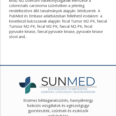
kináz M2 izoenzim hatékonyságának elemzése a
colorectalis carcinoma szűrésében a jelenleg
rendelkezésre álló tanulmányok alapján. Módszerek A
PubMed és Embase adatbázisban fellelhető irodalom a
következő kulcsszavak alapján: fe­cal Tumor M2-PK, faecal
Tumour M2-PK, fecal M2-PK, faecal M2-PK, fecal
pyruvate kinase, faecal pyruvate kinase, pyruvate kinase
stool and...
Enzimes béldaganatszűrés, hasnyálmirigy
funkciós vizsgálatok és egészségügyi
gyorstesztek, szűrések és eszközök
webáruháza