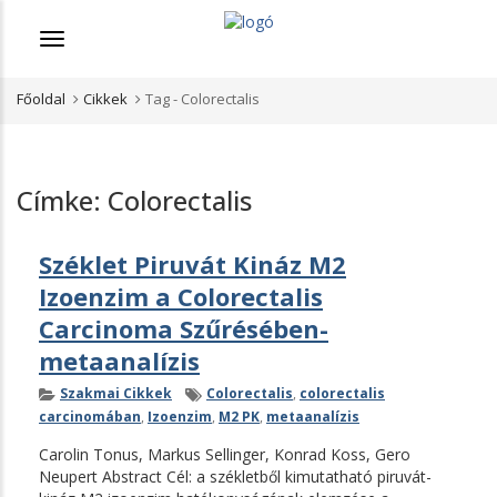
Menü
Főoldal
Cikkek
Tag -
Colorectalis
Címke:
Colorectalis
Széklet Piruvát Kináz M2
Izoenzim a Colorectalis
Carcinoma Szűrésében-
metaanalízis
Kategóriák
Címkék
Szakmai Cikkek
Colorectalis
,
colorectalis
carcinomában
,
Izoenzim
,
M2 PK
,
metaanalízis
Carolin Tonus, Markus Sellinger, Konrad Koss, Gero
Neupert Abstract Cél: a székletből kimutatható piruvát-