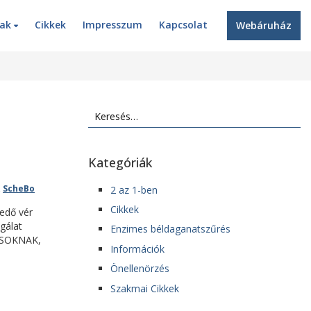
nak
Cikkek
Impresszum
Kapcsolat
Webáruház
Keresés:
Kategóriák
,
ScheBo
2 az 1-ben
Cikkek
edő vér
gálat
Enzimes béldaganatszűrés
VOSOKNAK,
Információk
Önellenörzés
Szakmai Cikkek