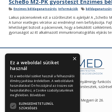
ScheBo M2-PK gyorsteszt Enzimes b
Kategóriák
Címkék
Enzimes béldaganatszűrés
,
Információk
béldaganatszűr
Laikus pácienseknek ezt a szűrőtesztet is ajánljuk! A „ScheBo
A tumor esetleges vérzése az eredményt nem befolyásolja. F
lehetőséget biztosít a páciensnek, hogy a beküldött székletmint
gyorsaságot az itt alkalmazott immunkromatográfiás eljárás tes
×
Ez a weboldal sütiket
használ
Ez a weboldal sütiket használ a felhasználói
élmény javítása érdekében. A weboldalunk
Enzimes béldaganatszűrés, hasnyálmirigy funkciós
használatával Ön hozzájárul az összes süti
vizsgálatok és egészségügyi gyorstesztek, szűrése
használatához, a Cookie szabályzatunknak
és eszközök webáruháza
megfelelően.
Bővebben
Iroda és raktár: 7623 Pécs, Megyeri út 26.
ELENGEDHETETLENÜL
+36 30 865 7792
SZÜKSÉGES