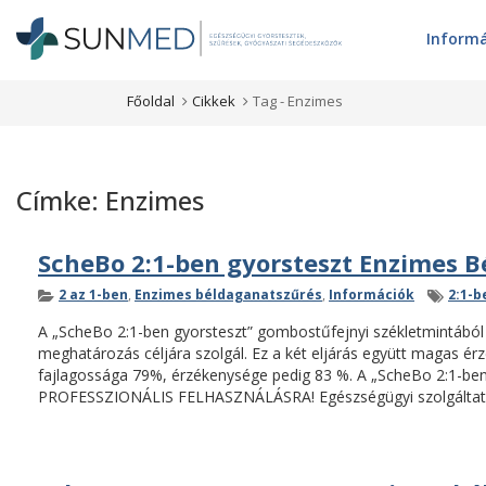
Inform
Főoldal
Cikkek
Tag -
Enzimes
Címke:
Enzimes
ScheBo 2:1-ben gyorsteszt Enzimes 
Kategóriák
Címké
2 az 1-ben
,
Enzimes béldaganatszűrés
,
Információk
2:1-b
A „ScheBo 2:1-ben gyorsteszt” gombostűfejnyi székletmintábó
meghatározás céljára szolgál. Ez a két eljárás együtt magas é
fajlagossága 79%, érzékenysége pedig 83 %. A „ScheBo 2:1-b
PROFESSZIONÁLIS FELHASZNÁLÁSRA! Egészségügyi szolgáltatók 