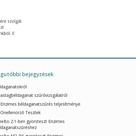
re szolgál.
zt
nkból. E
gutóbbi bejegyzések
ldaganatokról
vastagbéldaganat szűrővizsgálatról
 Enzimes béldaganatszűrés teljesítménye
 Önellenörző Tesztek
heBo 2:1-ben gyorsteszt Enzimes
ldaganatszűréshez
heBo M2-PK gyorsteszt Enzimes