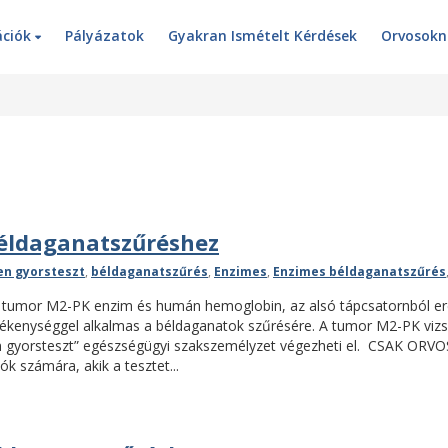
ációk
Pályázatok
Gyakran Ismételt Kérdések
Orvosok
Béldaganatszűréshez
k
en gyorsteszt
,
béldaganatszűrés
,
Enzimes
,
Enzimes béldaganatszűrés
l tumor M2-PK enzim és humán hemoglobin, az alsó tápcsatornból er
rzékenységgel alkalmas a béldaganatok szűrésére. A tumor M2-PK vizs
en gyorsteszt” egészségügyi szakszemélyzet végezheti el. CSAK OR
számára, akik a tesztet...