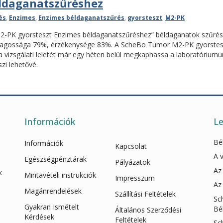
éldaganatszűréshez
és
,
Enzimes
,
Enzimes béldaganatszűrés
,
gyorsteszt
,
M2-PK
 M2-PK gyorsteszt Enzimes béldaganatszűréshez” béldaganatok szűrésé
ajlagossága 79%, érzékenysége 83%. A ScheBo Tumor M2-PK gyorstes
a vizsgálati leletét már egy héten belül megkaphassa a laboratóriumu
zi lehetővé.
Információk
Le
Bé
Információk
Kapcsolat
A 
Egészségpénztárak
Pályázatok
Az
k
Mintavételi instrukciók
Impresszum
Az
Magánrendelések
Szállítási Feltételek
Sc
Gyakran Ismételt
Bé
Általános Szerződési
Kérdések
Feltételek
Sc